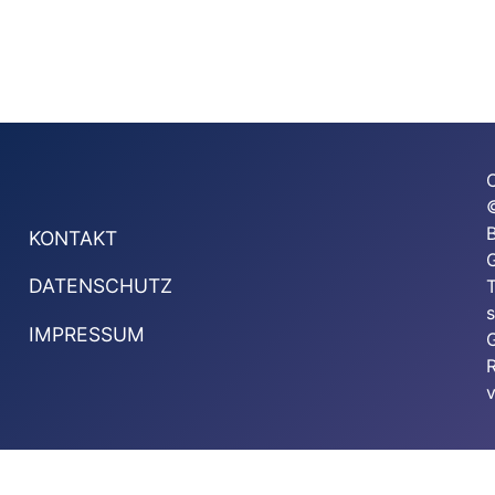
KONTAKT
G
DATENSCHUTZ
T
s
IMPRESSUM
G
v