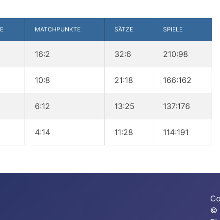
E
MATCHPUNKTE
SÄTZE
SPIELE
16:2
32:6
210:98
10:8
21:18
166:162
6:12
13:25
137:176
4:14
11:28
114:191
Co
© 