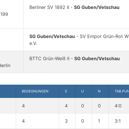
Berliner SV 1892 II -
SG Guben/Vetschau
4199
SG Guben/Vetschau
- SV Empor Grün-Rot Wi
e.V.
BTTC Grün-Weiß II -
SG Guben/Vetschau
erlin
BEGEGNUNGEN
S
U
N
TAB.PU
4
4
0
0
4:0
4
3
0
1
3:1