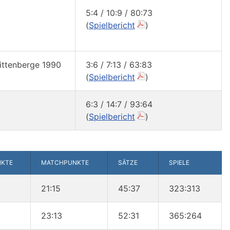
5:4 / 10:9 / 80:73
(
Spielbericht
)
ttenberge 1990
3:6 / 7:13 / 63:83
(
Spielbericht
)
6:3 / 14:7 / 93:64
(
Spielbericht
)
NKTE
MATCHPUNKTE
SÄTZE
SPIELE
21:15
45:37
323:313
23:13
52:31
365:264