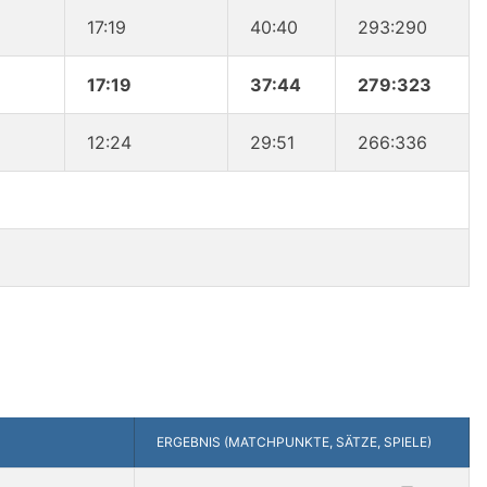
17:19
40:40
293:290
17:19
37:44
279:323
12:24
29:51
266:336
ERGEBNIS (MATCHPUNKTE, SÄTZE, SPIELE)