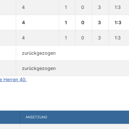
4
1
0
3
1:3
4
1
0
3
1:3
4
1
0
3
1:3
zurückgezogen
zurückgezogen
ie Herren 40.
ANSETZUNG