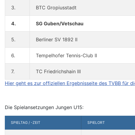
3.
BTC Gropiusstadt
4.
SG Guben/Vetschau
5.
Berliner SV 1892 II
6.
Tempelhofer Tennis-Club II
7.
TC Friedrichshain III
Hier geht es zur offiziellen Ergebnisseite des TVBB für d
Die Spielansetzungen Jungen U15:
SPIELTAG / -ZEIT
SPIELORT