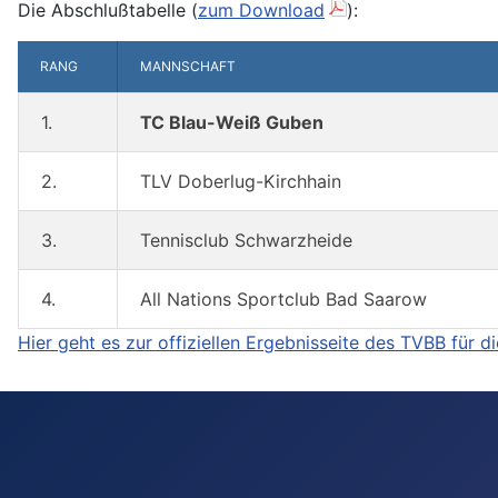
Die Abschlußtabelle (
zum Download
):
RANG
MANNSCHAFT
1.
TC Blau-Weiß Guben
2.
TLV Doberlug-Kirchhain
3.
Tennisclub Schwarzheide
4.
All Nations Sportclub Bad Saarow
Hier geht es zur offiziellen Ergebnisseite des TVBB für d