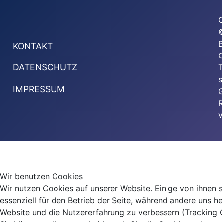
KONTAKT
G
DATENSCHUTZ
T
s
IMPRESSUM
G
v
Wir benutzen Cookies
Wir nutzen Cookies auf unserer Website. Einige von ihnen 
essenziell für den Betrieb der Seite, während andere uns he
Website und die Nutzererfahrung zu verbessern (Tracking 