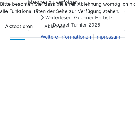
Matches zu verfolgen.
Bitte beachten Sie, dass bei einer Ablehnung womöglich ni
alle Funktionalitäten der Seite zur Verfügung stehen.
Weiterlesen: Gubener Herbst-
Doppel-Turnier 2025
Akzeptieren
Ablehnen
Weitere Informationen
|
Impressum
Mitgliederversammlung 2024
Am 28. Februar fand in diesem Jahr in
Tom's Club unsere diesjährige
Mitgliederversammlung statt.
Weiterlesen: Mitgliederversammlung
2024