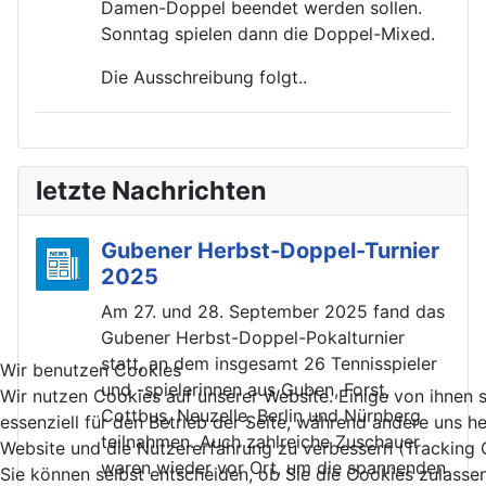
Damen-Doppel beendet werden sollen.
Sonntag spielen dann die Doppel-Mixed.
Die Ausschreibung folgt..
letzte Nachrichten
Gubener Herbst-Doppel-Turnier
2025
Am 27. und 28. September 2025 fand das
Gubener Herbst-Doppel-Pokalturnier
statt, an dem insgesamt 26 Tennisspieler
Wir benutzen Cookies
und -spielerinnen aus Guben, Forst,
Wir nutzen Cookies auf unserer Website. Einige von ihnen 
Cottbus, Neuzelle, Berlin und Nürnberg
essenziell für den Betrieb der Seite, während andere uns he
teilnahmen. Auch zahlreiche Zuschauer
Website und die Nutzererfahrung zu verbessern (Tracking 
waren wieder vor Ort, um die spannenden
Sie können selbst entscheiden, ob Sie die Cookies zulasse