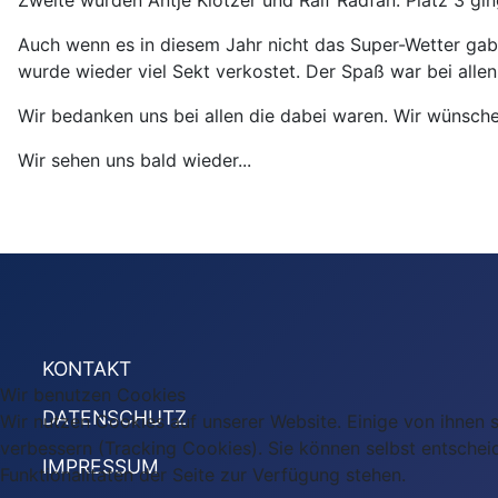
Auch wenn es in diesem Jahr nicht das Super-Wetter gab
wurde wieder viel Sekt verkostet. Der Spaß war bei alle
Wir bedanken uns bei allen die dabei waren. Wir wünschen
Wir sehen uns bald wieder...
KONTAKT
Wir benutzen Cookies
DATENSCHUTZ
Wir nutzen Cookies auf unserer Website. Einige von ihnen s
verbessern (Tracking Cookies). Sie können selbst entschei
IMPRESSUM
Funktionalitäten der Seite zur Verfügung stehen.