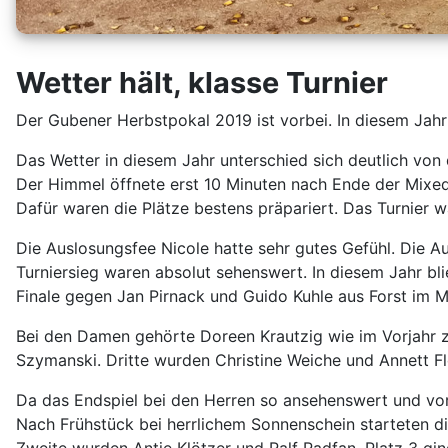
Wetter hält, klasse Turnier
Der Gubener Herbstpokal 2019 ist vorbei. In diesem Jah
Das Wetter in diesem Jahr unterschied sich deutlich von
Der Himmel öffnete erst 10 Minuten nach Ende der Mixed-
Dafür waren die Plätze bestens präpariert. Das Turnier w
Die Auslosungsfee Nicole hatte sehr gutes Gefühl. Die A
Turniersieg waren absolut sehenswert. In diesem Jahr bl
Finale gegen Jan Pirnack und Guido Kuhle aus Forst im M
Bei den Damen gehörte Doreen Krautzig wie im Vorjahr zu
Szymanski. Dritte wurden Christine Weiche und Annett Fl
Da das Endspiel bei den Herren so ansehenswert und vor
Nach Frühstück bei herrlichem Sonnenschein starteten d
Zweite wurden Antje Klötzer und Ralf Radfan. Platz 3 gi