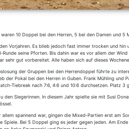
r waren 10 Doppel bei den Herren, 5 bei den Damen und 5 
 den Vorjahren. Es blieb jedoch fast immer trocken und hin
Runde seine Pforten. Bis dahin war es vor allem der Wind 
ar sehr gut vorbereitet. Alle haben sich auf dieses Wochen
uslosung der Gruppen bei den Herrendoppel führte zu inter
ieb der Pokal bei den Herren in Guben. Frank Mühling und 
atch-Tiebreak nach 7:6, 4:6 und 10:6 durchsetzen. Platz 3 
 den Siegerinnen. In diesem Jahr spielte sie mit Susi Dona
össel.
 allem spannend war, gingen die Mixed-Partien erst am So
ie Spiele. Bei 5 Doppel ging es jeder gegen jeden. Am End
ng an Anke Szymanski und Rainer Antrag.