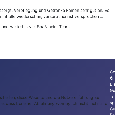
gesorgt, Verpflegung und Getränke kamen sehr gut an. Es
mt alle wiedersehen, versprochen ist versprochen ...
 und weiterhin viel Spaß beim Tennis.
Co
© 
Bl
Gu
Te
ns helfen, diese Website und die Nutzererfahrung zu
sp
ie, dass bei einer Ablehnung womöglich nicht mehr alle
Gu