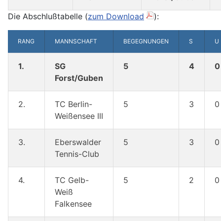
Die Abschlußtabelle (
zum Download
):
RANG
MANNSCHAFT
BEGEGNUNGEN
S
U
1.
SG
5
4
0
Forst/Guben
2.
TC Berlin-
5
3
0
Weißensee III
3.
Eberswalder
5
3
0
Tennis-Club
4.
TC Gelb-
5
2
0
Weiß
Falkensee