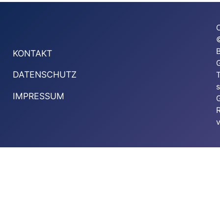
KONTAKT
G
DATENSCHUTZ
T
s
IMPRESSUM
G
v