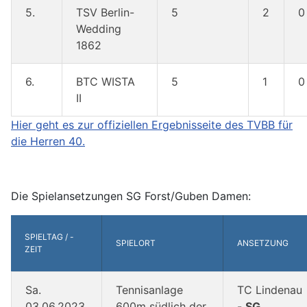
5.
TSV Berlin-
5
2
0
Wedding
1862
6.
BTC WISTA
5
1
0
II
Hier geht es zur offiziellen Ergebnisseite des TVBB für
die Herren 40.
Die Spielansetzungen SG Forst/Guben Damen:
SPIELTAG / -
SPIELORT
ANSETZUNG
ZEIT
Sa.
Tennisanlage
TC Lindenau
03.06.2023,
600m südlich der
-
SG