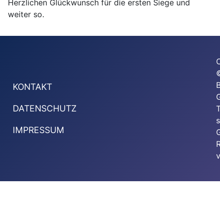
Herzlichen Glückwunsch für die ersten Siege und
weiter so.
KONTAKT
G
DATENSCHUTZ
T
s
IMPRESSUM
G
v